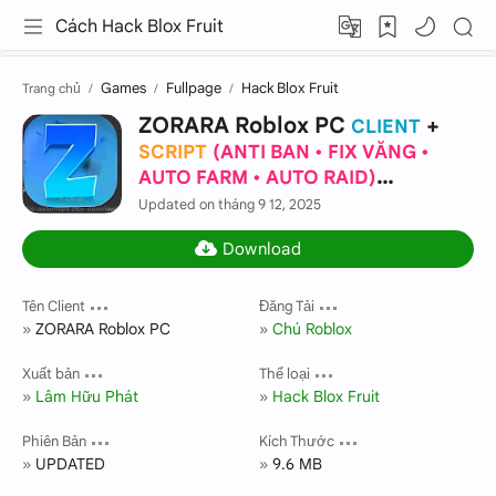
Cách Hack Blox Fruit
Games
Fullpage
Hack Blox Fruit
Trang chủ
ZORARA Roblox PC
+
CLIENT
SCRIPT
ANTI BAN • FIX VĂNG •
AUTO FARM • AUTO RAID
vUPDATED
Updated on tháng 9 12, 2025
Tên Client
Đăng Tải
ZORARA Roblox PC
Chú Roblox
Xuất bản
Thể loại
Lâm Hữu Phát
Hack Blox Fruit
Phiên Bản
Kích Thước
UPDATED
9.6 MB