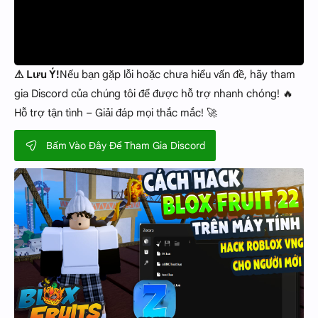
⚠ Lưu Ý!
Nếu bạn gặp lỗi hoặc chưa hiểu vấn đề, hãy tham
gia Discord của chúng tôi để được hỗ trợ nhanh chóng! 🔥
Hỗ trợ tận tình – Giải đáp mọi thắc mắc! 🚀
Bấm Vào Đây Để Tham Gia Discord