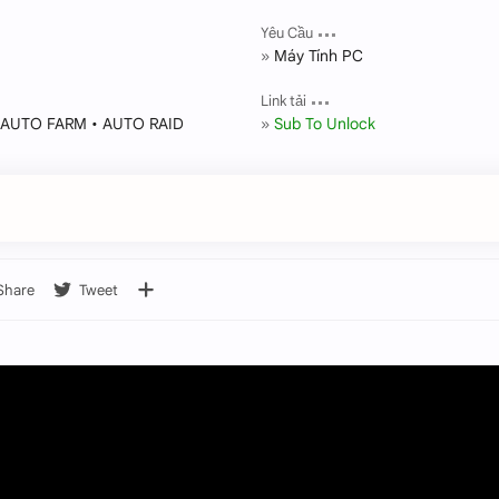
Yêu Cầu
Máy Tính PC
Link tải
• AUTO FARM • AUTO RAID
Sub To Unlock