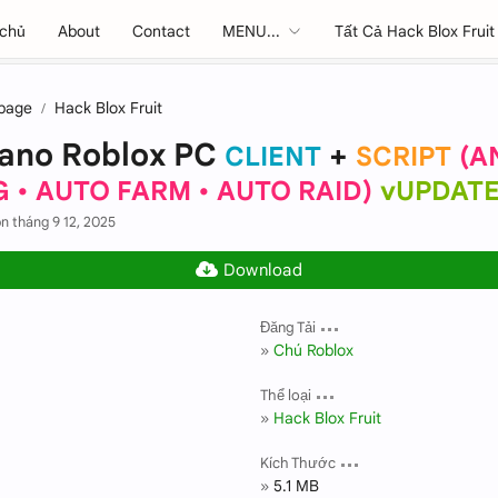
 chủ
About
Contact
MENU...
Tất Cả Hack Blox Fruit
lpage
Hack Blox Fruit
cano Roblox PC
+
CLIENT
SCRIPT
AN
 • AUTO FARM • AUTO RAID
vUPDAT
n tháng 9 12, 2025
Đăng Tải
Chú Roblox
Thể loại
Hack Blox Fruit
Kích Thước
5.1 MB