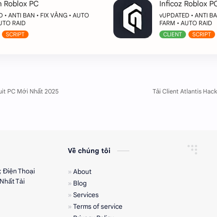
 Roblox PC
Inficoz Roblox P
 • ANTI BAN • FIX VĂNG • AUTO
vUPDATED • ANTI BA
UTO RAID
FARM • AUTO RAID
SCRIPT
CLIENT
SCRIPT
Về chúng tôi
; Điện Thoại
About
Nhất Tải
Blog
Services
Terms of service
Cookie Consent