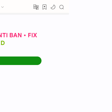
TI BAN • FIX
ED