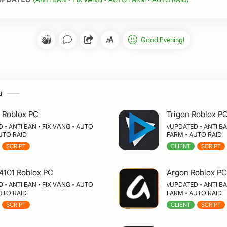
u
t Roblox PC
Trigon Roblox P
 • ANTI BAN • FIX VĂNG • AUTO
vUPDATED • ANTI BA
UTO RAID
FARM • AUTO RAID
SCRIPT
CLIENT
SCRIPT
4101 Roblox PC
Argon Roblox PC
 • ANTI BAN • FIX VĂNG • AUTO
vUPDATED • ANTI BA
UTO RAID
FARM • AUTO RAID
SCRIPT
CLIENT
SCRIPT