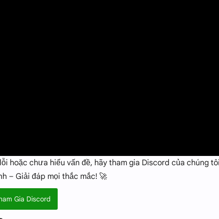
lỗi hoặc chưa hiểu vấn đề, hãy tham gia Discord của chúng tô
ình – Giải đáp mọi thắc mắc! 🚀
ham Gia Discord