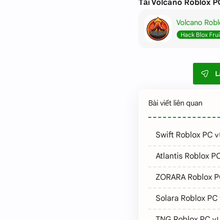
Tải Volcano Roblox P
Volcano Rob
L
Bài viết liên quan
Swift Roblox PC
v
Atlantis Roblox P
ZORARA Roblox 
Solara Roblox PC
TNG Roblox PC
v