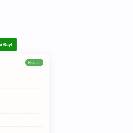
i Đây!