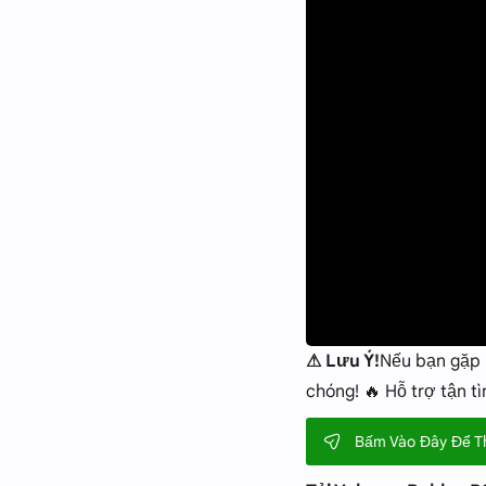
⚠ Lưu Ý!
Nếu bạn gặp 
chóng! 🔥 Hỗ trợ tận t
Bấm Vào Đây Để T