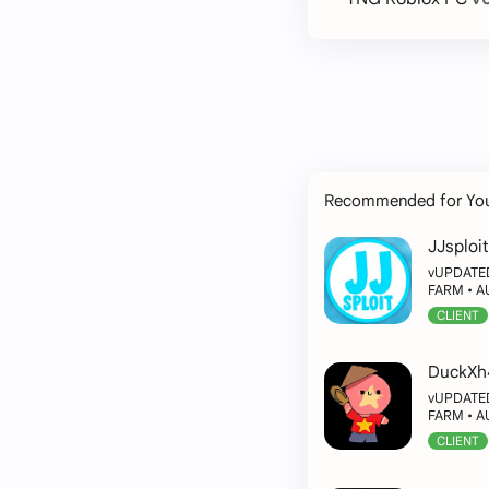
Recommended for Yo
JJsploi
vUPDATED
FARM • A
CLIENT
DuckXh
vUPDATED
FARM • A
CLIENT