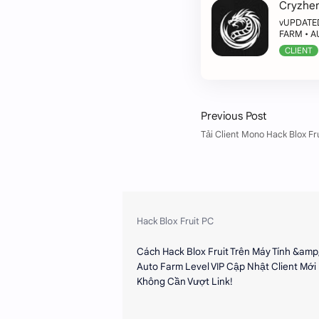
Cryzhen
vUPDATED
FARM • A
CLIENT
Cách Hack Blox Fruit Trên Máy Tính &amp
Auto Farm Level VIP Cập Nhật Client Mới 
Không Cần Vượt Link!