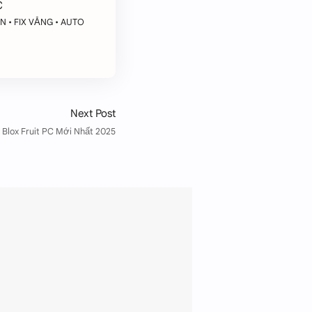
C
N • FIX VĂNG • AUTO